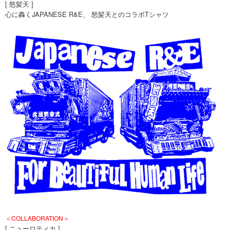
[ 怒髪天 ]
心に轟くJAPANESE R&E、 怒髪天とのコラボTシャツ
＜COLLABORATION＞
[ ニューロティカ ]