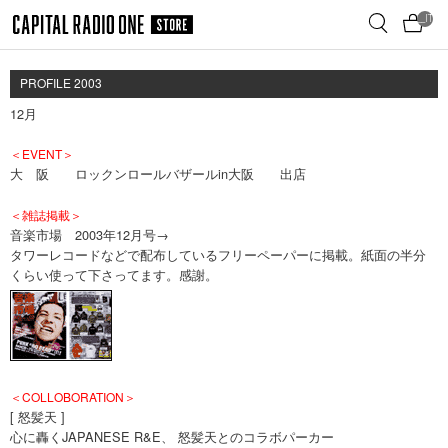
メ
__ITM_
イ
ン
コ
PROFILE 2003
ン
12月
テ
ン
＜EVENT＞
ツ
大 阪 ロックンロールバザールin大阪 出店
へ
移
＜雑誌掲載＞
動
音楽市場 2003年12月号→
タワーレコードなどで配布しているフリーペーパーに掲載。紙面の半分
くらい使って下さってます。感謝。
＜COLLOBORATION＞
[ 怒髪天 ]
心に轟くJAPANESE R&E、 怒髪天とのコラボパーカー