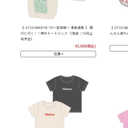
【 OTODAMA’18-’19～音泉魂～ 事後通販 】 銀
【 OTODA
行に行く！！時のトートバック 《発送：10月上
んせん湯の
旬予定》
¥2,000
(税込)
在庫 ×