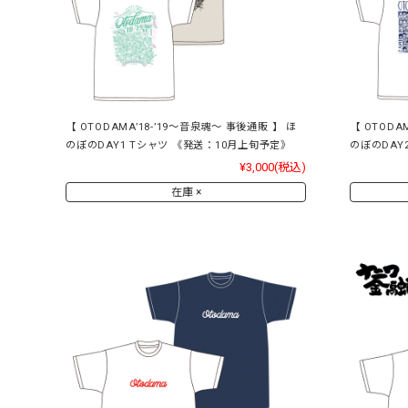
【 OTODAMA’18-’19～音泉魂～ 事後通販 】 ほ
【 OTODA
のぼのDAY1 Tシャツ 《発送：10月上旬予定》
のぼのDAY
¥3,000
(税込)
在庫 ×