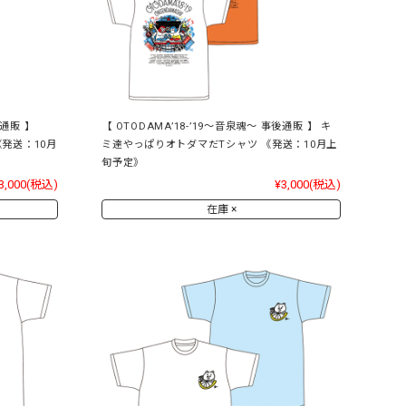
後通販 】
【 OTODAMA’18-’19～音泉魂～ 事後通販 】 キ
発送：10月
ミ達やっぱりオトダマだTシャツ 《発送：10月上
旬予定》
3,000
(税込)
¥3,000
(税込)
在庫 ×