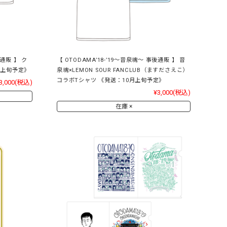
後通販 】 ク
【 OTODAMA’18-’19～音泉魂～ 事後通販 】 音
月上旬予定》
泉魂×LEMON SOUR FANCLUB（ますださえこ）
コラボTシャツ 《発送：10月上旬予定》
3,000
(税込)
¥3,000
(税込)
在庫 ×