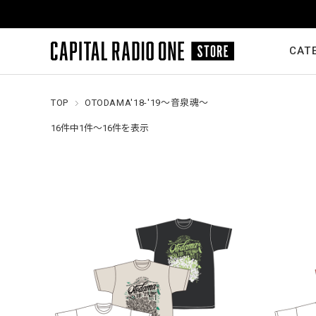
CAT
TOP
OTODAMA'18-'19～音泉魂～
16件中1件～16件を表示