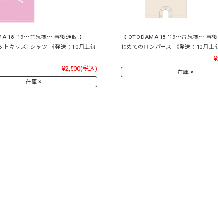
MA’18-’19～音泉魂～ 事後通販 】
【 OTODAMA’18-’19～音泉魂～ 事
ットキッズTシャツ 《発送：10月上旬
じめてのロンパース 《発送：10月上
¥
¥2,500
(税込)
在庫 ×
在庫 ×