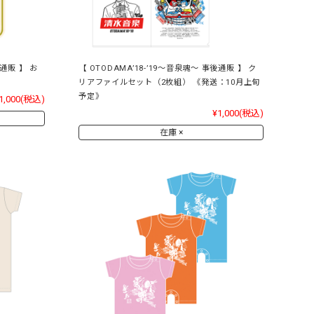
後通販 】 お
【 OTODAMA’18-’19～音泉魂～ 事後通販 】 ク
リアファイルセット（2枚組） 《発送：10月上旬
予定》
1,000
(税込)
¥1,000
(税込)
在庫 ×