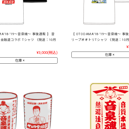
MA’18-’19～音泉魂～ 事後通販 】 音
【 OTODAMA’18-’19～音泉魂～ 事
金融道コラボ Tシャツ 《発送：10月
リープオオトリTシャツ 《発送：10
¥
¥3,000
(税込)
在庫 ×
在庫 ×