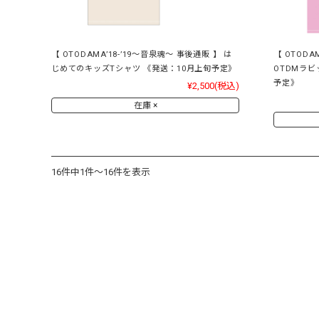
【 OTODAMA’18-’19～音泉魂～ 事後通販 】 は
【 OTODA
じめてのキッズTシャツ 《発送：10月上旬予定》
OTDMラビ
予定》
¥2,500
(税込)
在庫 ×
16件中1件～16件を表示