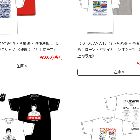
MA’18-’19～音泉魂～ 事後通販 】 ほ
【 OTODAMA’18-’19～音泉魂～ 事
2 Tシャツ 《発送：10月上旬予定》
あ！ローン・バケイション Tシャツ 《
上旬予定》
¥3,000
(税込)
¥
在庫 ×
在庫 ×