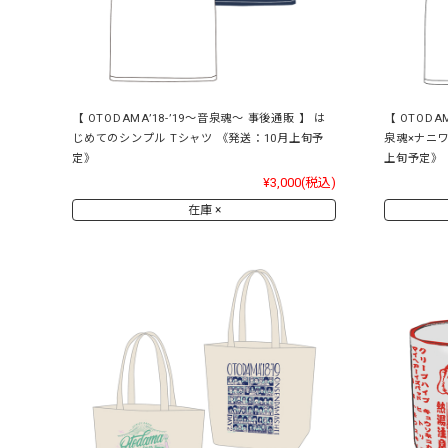
【 OTODAMA’18-’19～音泉魂～ 事後通販 】 は
【 OTODA
じめてのシンプル Tシャツ 《発送：10月上旬予
泉魂×ナニワ
定》
上旬予定》
¥3,000
(税込)
在庫 ×