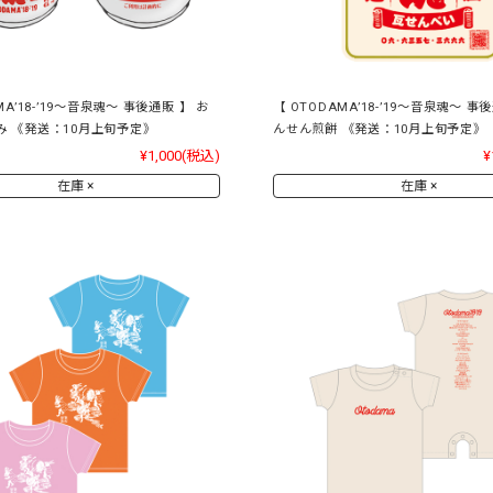
MA’18-’19～音泉魂～ 事後通販 】 お
【 OTODAMA’18-’19～音泉魂～ 事
み 《発送：10月上旬予定》
んせん煎餅 《発送：10月上旬予定》
¥1,000
(税込)
¥
在庫 ×
在庫 ×