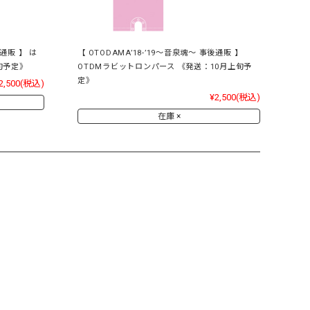
後通販 】 は
【 OTODAMA’18-’19～音泉魂～ 事後通販 】
旬予定》
OTDMラビットロンパース 《発送：10月上旬予
定》
2,500
(税込)
¥2,500
(税込)
在庫 ×