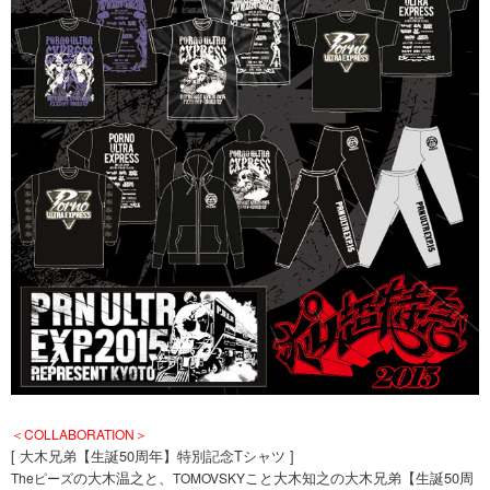
＜COLLABORATION＞
[ 大木兄弟【生誕50周年】特別記念Tシャツ ]
の大木温之と、
こと大木知之の大木兄弟【生誕50周
Theピーズ
TOMOVSKY