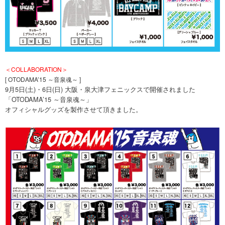
＜COLLABORATION＞
[ OTODAMA’15 ～音泉魂～ ]
9月5日(土)・6日(日) 大阪・泉大津フェニックスで開催されました
「OTODAMA’15 ～音泉魂～」
オフィシャルグッズを製作させて頂きました。