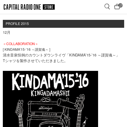
メ
__ITM_
イ
ン
コ
PROFILE 2015
ン
12月
テ
ン
＜COLLABORATION＞
ツ
[ KINDAMA’15-’16 ～謹賀魂～ ]
へ
清水音泉恒例のカウントダウンライヴ「KINDAMA’15-’16 ～謹賀魂～」
移
Tシャツを製作させていただきました。
動