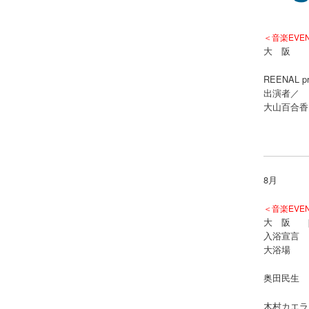
＜音楽EVE
大 阪 FM8
REENAL 
出演者／
大山百合香
8月
＜音楽EVENT
大 阪
入浴宣言
大浴場 マ
奥田民生 
木村カエラ 