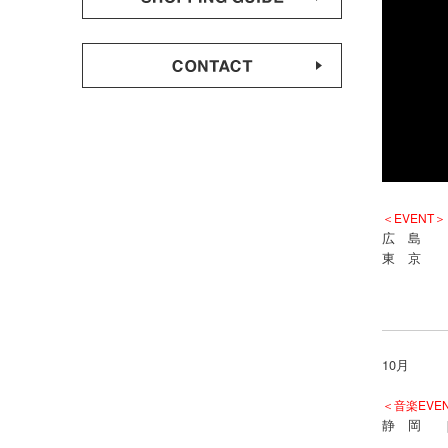
＜EVENT＞
広 島
東 京
10月
＜音楽EVE
静 岡