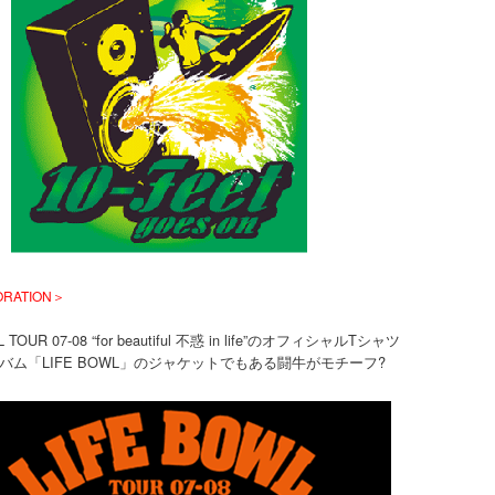
ORATION＞
L TOUR 07-08 “for beautiful 不惑 in life”のオフィシャルTシャツ
バム「LIFE BOWL」のジャケットでもある闘牛がモチーフ?