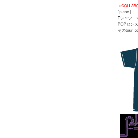
＜COLLAB
[ plane ]
Tシャツ 
POPセンスが
そのtour 