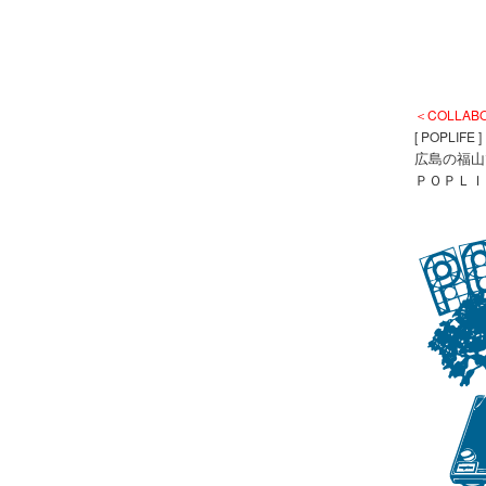
＜COLLAB
[ POPLIFE ]
広島の福山
ＰＯＰＬＩ