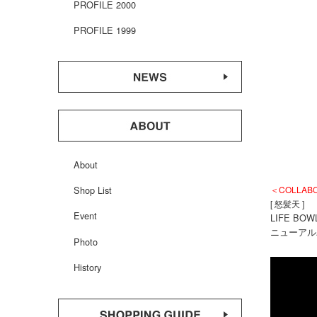
PROFILE 2000
PROFILE 1999
About
＜COLLAB
Shop List
[ 怒髪天 ]
Event
LIFE BOW
ニューアル
Photo
History