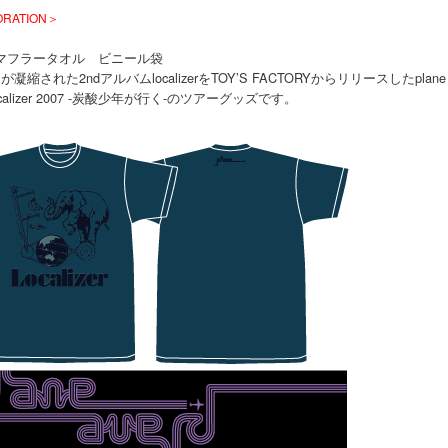
ORATION＞
マフラータオル ビニール袋
凝縮された2ndアルバムlocalizerをTOY’S FACTORYからリリースしたplane
localizer 2007 -炭酸少年が行く-のツアーグッズです。