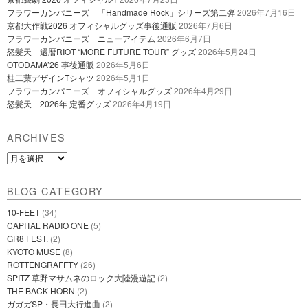
フラワーカンパニーズ 「Handmade Rock」シリーズ第二弾
2026年7月16日
京都大作戦2026 オフィシャルグッズ事後通販
2026年7月6日
フラワーカンパニーズ ニューアイテム
2026年6月7日
怒髪天 還暦RIOT “MORE FUTURE TOUR” グッズ
2026年5月24日
OTODAMA’26 事後通販
2026年5月6日
桂二葉デザインTシャツ
2026年5月1日
フラワーカンパニーズ オフィシャルグッズ
2026年4月29日
怒髪天 2026年 定番グッズ
2026年4月19日
ARCHIVES
Archives
BLOG CATEGORY
10-FEET
(34)
CAPITAL RADIO ONE
(5)
GR8 FEST.
(2)
KYOTO MUSE
(8)
ROTTENGRAFFTY
(26)
SPITZ 草野マサムネのロック大陸漫遊記
(2)
THE BACK HORN
(2)
ガガガSP・長田大行進曲
(2)