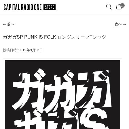
メ
__ITM_
イ
ン
コ
投
←
前へ
次へ
→
ン
稿
テ
ナ
ガガガSP PUNK IS FOLK ロングスリーブTシャツ
ン
ビ
ゲ
ツ
投稿日時:
2019年9月26日
ー
へ
シ
移
ョ
動
ン