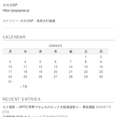
ガガガSP
https://gagagasp.jp
カテゴリー:
ガガガSP・長田大行進曲
CALENDAR
2026年8月
月
火
水
木
金
土
日
1
2
3
4
5
6
7
8
9
10
11
12
13
14
15
16
17
18
19
20
21
22
23
24
25
26
27
28
29
30
31
« 7月
RECENT ENTRIES
ロク漫祭 ～SPITZ 草野マサムネのロック大陸漫遊祭り～ 事前通販
2026年7月
27日
京都藝劇 2026 オフィシャルT
2026年7月23日