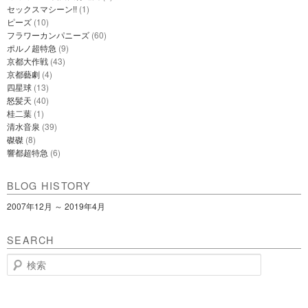
セックスマシーン!!
(1)
ピーズ
(10)
フラワーカンパニーズ
(60)
ポルノ超特急
(9)
京都大作戦
(43)
京都藝劇
(4)
四星球
(13)
怒髪天
(40)
桂二葉
(1)
清水音泉
(39)
磔磔
(8)
響都超特急
(6)
BLOG HISTORY
2007年12月 ～ 2019年4月
SEARCH
検
索