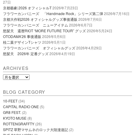
27日
京都藝劇 2026 オフィシャルT
2026年7月23日
フラワーカンパニーズ 「Handmade Rock」シリーズ第二弾
2026年7月16日
京都大作戦2026 オフィシャルグッズ事後通販
2026年7月6日
フラワーカンパニーズ ニューアイテム
2026年6月7日
怒髪天 還暦RIOT “MORE FUTURE TOUR” グッズ
2026年5月24日
OTODAMA’26 事後通販
2026年5月6日
桂二葉デザインTシャツ
2026年5月1日
フラワーカンパニーズ オフィシャルグッズ
2026年4月29日
怒髪天 2026年 定番グッズ
2026年4月19日
ARCHIVES
Archives
BLOG CATEGORY
10-FEET
(34)
CAPITAL RADIO ONE
(5)
GR8 FEST.
(2)
KYOTO MUSE
(8)
ROTTENGRAFFTY
(26)
SPITZ 草野マサムネのロック大陸漫遊記
(2)