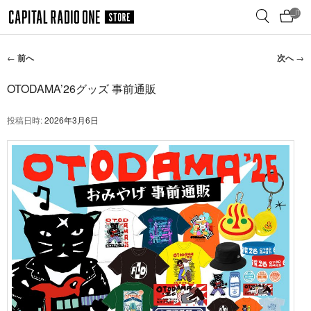
メ
__ITM_
イ
ン
コ
投
←
前へ
次へ
→
ン
稿
テ
ナ
OTODAMA’26グッズ 事前通販
ン
ビ
ゲ
ツ
投稿日時:
2026年3月6日
ー
へ
シ
移
ョ
動
ン