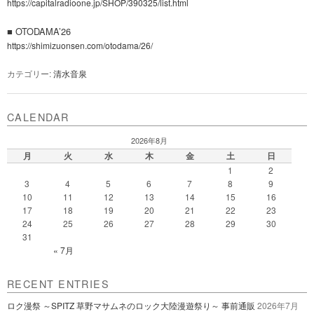
https://capitalradioone.jp/SHOP/390325/list.html
■ OTODAMA’26
https://shimizuonsen.com/otodama/26/
カテゴリー:
清水音泉
CALENDAR
2026年8月
月
火
水
木
金
土
日
1
2
3
4
5
6
7
8
9
10
11
12
13
14
15
16
17
18
19
20
21
22
23
24
25
26
27
28
29
30
31
« 7月
RECENT ENTRIES
ロク漫祭 ～SPITZ 草野マサムネのロック大陸漫遊祭り～ 事前通販
2026年7月