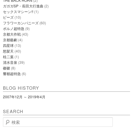
THE BACK HORN
(2)
ガガガSP・長田大行進曲
(2)
セックスマシーン!!
(1)
ピーズ
(10)
フラワーカンパニーズ
(60)
ポルノ超特急
(9)
京都大作戦
(43)
京都藝劇
(4)
四星球
(13)
怒髪天
(40)
桂二葉
(1)
清水音泉
(39)
磔磔
(8)
響都超特急
(6)
BLOG HISTORY
2007年12月 ～ 2019年4月
SEARCH
検
索