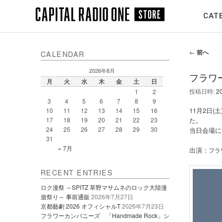
メ
CAT
イ
ン
コ
投
←
前へ
ン
CALENDAR
稿
テ
ナ
2026年8月
フラワー
ン
ビ
月
火
水
木
金
土
日
ツ
ゲ
投稿日時:
2
1
2
ー
へ
3
4
5
6
7
8
9
シ
11月2日(
10
11
12
13
14
15
16
移
ョ
た。
17
18
19
20
21
22
23
動
ン
24
25
26
27
28
29
30
当日会場に
31
« 7月
出演：
フラ
RECENT ENTRIES
ロク漫祭 ～SPITZ 草野マサムネのロック大陸漫
遊祭り～ 事前通販
2026年7月27日
京都藝劇 2026 オフィシャルT
2026年7月23日
フラワーカンパニーズ 「Handmade Rock」シ