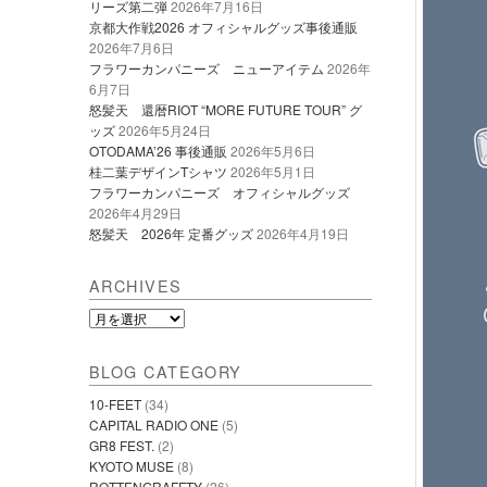
リーズ第二弾
2026年7月16日
京都大作戦2026 オフィシャルグッズ事後通販
2026年7月6日
フラワーカンパニーズ ニューアイテム
2026年
6月7日
怒髪天 還暦RIOT “MORE FUTURE TOUR” グ
ッズ
2026年5月24日
OTODAMA’26 事後通販
2026年5月6日
桂二葉デザインTシャツ
2026年5月1日
フラワーカンパニーズ オフィシャルグッズ
2026年4月29日
怒髪天 2026年 定番グッズ
2026年4月19日
ARCHIVES
Archives
BLOG CATEGORY
10-FEET
(34)
CAPITAL RADIO ONE
(5)
GR8 FEST.
(2)
KYOTO MUSE
(8)
ROTTENGRAFFTY
(26)