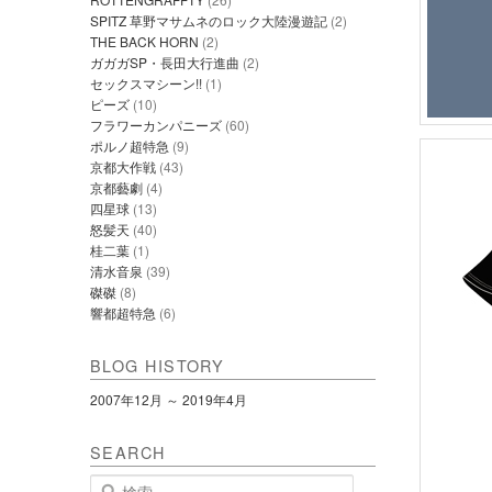
SPITZ 草野マサムネのロック大陸漫遊記
(2)
THE BACK HORN
(2)
ガガガSP・長田大行進曲
(2)
セックスマシーン!!
(1)
ピーズ
(10)
フラワーカンパニーズ
(60)
ポルノ超特急
(9)
京都大作戦
(43)
京都藝劇
(4)
四星球
(13)
怒髪天
(40)
桂二葉
(1)
清水音泉
(39)
磔磔
(8)
響都超特急
(6)
BLOG HISTORY
2007年12月 ～ 2019年4月
SEARCH
検