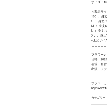
サイズ：160
＜製品サイ
160 ： 身丈
S ： 身丈65
M ： 身丈69
L ： 身丈73
XL ： 身丈7
※上記サイ
＿＿＿＿＿
フラワーカンパ
日時：2024
会場：名古屋 
出演：
フラ
フラワーカ
http://www.
カテゴリー: