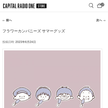
メ
__ITM_
イ
ン
コ
投
←
前へ
次へ
→
ン
稿
テ
ナ
フラワーカンパニーズ サマーグッズ
ン
ビ
ゲ
ツ
投稿日時:
2023年6月24日
ー
へ
シ
移
ョ
動
ン