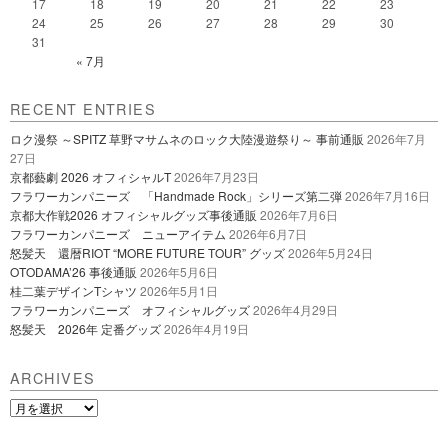
17
18
19
20
21
22
23
24
25
26
27
28
29
30
31
« 7月
RECENT ENTRIES
ロク漫祭 ～SPITZ 草野マサムネのロック大陸漫遊祭り～ 事前通販
2026年7月
27日
京都藝劇 2026 オフィシャルT
2026年7月23日
フラワーカンパニーズ 「Handmade Rock」シリーズ第二弾
2026年7月16日
京都大作戦2026 オフィシャルグッズ事後通販
2026年7月6日
フラワーカンパニーズ ニューアイテム
2026年6月7日
怒髪天 還暦RIOT “MORE FUTURE TOUR” グッズ
2026年5月24日
OTODAMA’26 事後通販
2026年5月6日
桂二葉デザインTシャツ
2026年5月1日
フラワーカンパニーズ オフィシャルグッズ
2026年4月29日
怒髪天 2026年 定番グッズ
2026年4月19日
ARCHIVES
Archives