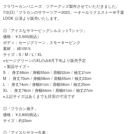
フラワーカンパニーズ ツアーグッズ製作させていただきました。
7/2(日)「フラカンのサマーツアー2023」ーオールリクエストー＠千葉
LOOK 公演より販売いたします。
◎「アイスなサマービッグシルエットTシャツ」
価格：￥3,500(税込）
ボディ：セージグリーン , スモーキーピンク
素材 ： 綿100％
サイズ：S / M / L / XL
※セージグリーンのXLのみ8月下旬より販売予定
＜製品サイズ＞
S ： 身丈66cm / 身幅55cm / 肩幅52cm / 袖丈21cm
M ： 身丈70cm / 身幅58cm / 肩幅55cm / 袖丈23cm
L ： 身丈74cm / 身幅61cm / 肩幅58cm / 袖丈25cm
XL ： 身丈78cm / 身幅64cm / 肩幅61cm / 袖丈27cm
※上記サイズはあくまでも目安の寸法です
◎「フラカン扇子」
価格：￥2,800(税込）
サイズ：約23cm
◎「アイスなサマー巾着」