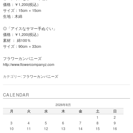
価格：￥1,200(税込）
サイズ：15cm × 15cm
生地：木綿
◎「アイスなサマー手ぬぐい」
価格：￥1,200(税込）
素材 ： 綿100％
サイズ：90cm × 33cm
フラワーカンパニーズ
http://www.flowercompanyz.com
カテゴリー:
フラワーカンパニーズ
CALENDAR
2026年8月
月
火
水
木
金
土
日
1
2
3
4
5
6
7
8
9
10
11
12
13
14
15
16