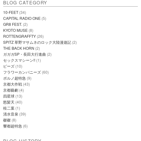
BLOG CATEGORY
10-FEET
(34)
CAPITAL RADIO ONE
(5)
GR8 FEST.
(2)
KYOTO MUSE
(8)
ROTTENGRAFFTY
(26)
SPITZ 草野マサムネのロック大陸漫遊記
(2)
THE BACK HORN
(2)
ガガガSP・長田大行進曲
(2)
セックスマシーン!!
(1)
ピーズ
(10)
フラワーカンパニーズ
(60)
ポルノ超特急
(9)
京都大作戦
(43)
京都藝劇
(4)
四星球
(13)
怒髪天
(40)
桂二葉
(1)
清水音泉
(39)
磔磔
(8)
響都超特急
(6)
BLOG HISTORY