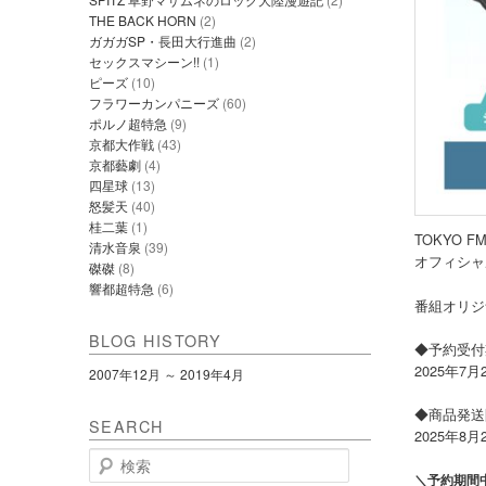
THE BACK HORN
(2)
ガガガSP・長田大行進曲
(2)
セックスマシーン!!
(1)
ピーズ
(10)
フラワーカンパニーズ
(60)
ポルノ超特急
(9)
京都大作戦
(43)
京都藝劇
(4)
四星球
(13)
怒髪天
(40)
桂二葉
(1)
TOKYO 
清水音泉
(39)
オフィシャ
磔磔
(8)
響都超特急
(6)
番組オリジ
BLOG HISTORY
◆予約受付
2025年7月
2007年12月 ～ 2019年4月
◆商品発送
SEARCH
2025年8
検
索
＼予約期間