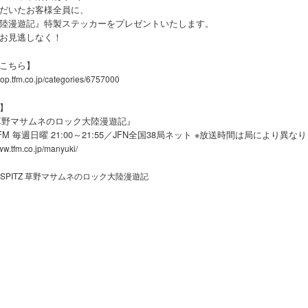
だいたお客様全員に、
陸漫遊記』特製ステッカーをプレゼントいたします。
お見逃しなく！
こちら】
shop.tfm.co.jp/categories/6757000
】
Z 草野マサムネのロック大陸漫遊記』
 FM 毎週日曜 21:00～21:55／JFN全国38局ネット ※放送時間は局により異な
ww.tfm.co.jp/manyuki/
SPITZ 草野マサムネのロック大陸漫遊記