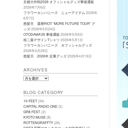
京都大作戦2026 オフィシャルグッズ事後通販
2026年7月6日
フラワーカンパニーズ ニューアイテム
2026年
6月7日
怒髪天 還暦RIOT “MORE FUTURE TOUR” グ
ッズ
2026年5月24日
OTODAMA’26 事後通販
2026年5月6日
桂二葉デザインTシャツ
2026年5月1日
フラワーカンパニーズ オフィシャルグッズ
2026年4月29日
怒髪天 2026年 定番グッズ
2026年4月19日
ARCHIVES
Archives
BLOG CATEGORY
10-FEET
(34)
CAPITAL RADIO ONE
(5)
GR8 FEST.
(2)
KYOTO MUSE
(8)
ROTTENGRAFFTY
(26)
SPITZ 草野マサムネのロック大陸漫遊記
(2)