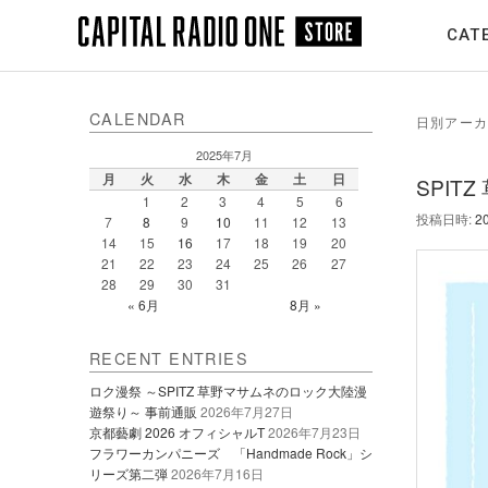
メ
サ
CAT
イ
ブ
ン
コ
コ
ン
ン
テ
CALENDAR
日別アーカ
テ
ン
2025年7月
ン
ツ
月
火
水
木
金
土
日
SPI
ツ
へ
1
2
3
4
5
6
投稿日時:
2
へ
移
7
8
9
10
11
12
13
14
15
16
17
18
19
20
移
動
21
22
23
24
25
26
27
動
28
29
30
31
« 6月
8月 »
RECENT ENTRIES
ロク漫祭 ～SPITZ 草野マサムネのロック大陸漫
遊祭り～ 事前通販
2026年7月27日
京都藝劇 2026 オフィシャルT
2026年7月23日
フラワーカンパニーズ 「Handmade Rock」シ
リーズ第二弾
2026年7月16日