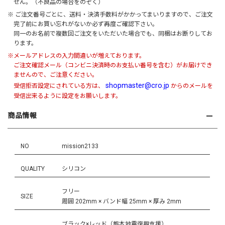
せん。（不良品の場合をのぞく）
※ ご注文番号ごとに、送料・決済手数料がかかってまいりますので、ご注文
完了前にお買い忘れがないか必ず再度ご確認下さい。
同一のお名前で複数回ご注文をいただいた場合でも、同梱はお断りしてお
ります。
※メールアドレスの入力間違いが増えております。
ご注文確認メール（コンビニ決済時のお支払い番号を含む）がお届けでき
ませんので、ご注意ください。
shopmaster@cro.jp
受信拒否設定にされている方は、
からのメールを
受信出来るように設定をお願いします。
商品情報
NO
mission2133
QUALITY
シリコン
フリー
SIZE
周囲 202mm × バンド幅 25mm × 厚み 2mm
ブラック×レッド（熊本地震復興支援）