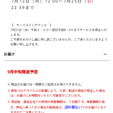
7月12日（月）12:00～7月25日（
）
日
22:59まで
【 サーバメインテナンス 】
7月21日（水）午前２：００～翌日午前8：0０までサービスを停止いた
します。
ご不便をおかけし誠に申し訳ございませんが、ご了承くださいますよう
お願い申し上げます。
お届け
9月中旬発送予定
※ 商品のお届け日・時間のご指定はお受けできません。
※ 新型コロナウイルスの影響により、入荷・配送の遅延が発生した場合
は、お届けにお時間をいただく可能性がございます。
※ 発送後、運送会社での荷物の保管期間は、７日間です。保管期間が過
送料着払い
ぎ、弊社へ戻ってきた場合の再発送は、
でのお届けとなり
ますのでご注意ください。