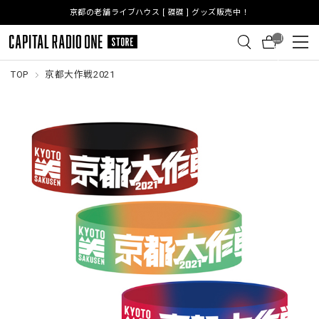
京都の老舗ライブハウス [ 磔磔 ] グッズ販売中！
__I
TM
_C
NT
TOP
京都大作戦2021
__