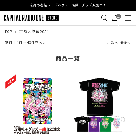
京都の老舗ライブハウス [ 磔磔 ] グッズ販売中！
__I
TM
_C
NT
TOP
京都大作戦2021
__
53件中1件～40件を表示
1
2
次へ
最後へ
商品一覧