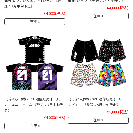
舞妓 ビッグシルエットTシャツ 《発
舞妓Tシャツ 《発送：9月中旬予定》
送：9月中旬予定》
¥4,000
(税込)
¥4,000
(税込)
在庫 ×
在庫 ×
【 京都大作戦2021 通信販売 】 サッ
【 京都大作戦2021 通信販売 】 サー
カーユニフォーム 《発送：9月中旬予
フパンツ 《発送：9月中旬予定》
定》
¥5,000
(税込)
¥4,000
(税込)
在庫 ×
在庫 ×