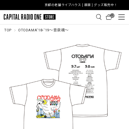
京都の老舗ライブハウス [ 磔磔 ] グッズ販売中！
__I
TM
_C
NT
TOP
OTODAMA'18-'19～音泉魂～
__