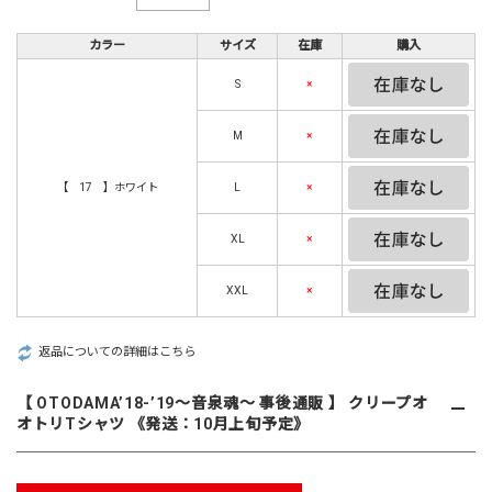
カラー
サイズ
在庫
購入
S
×
M
×
【 17 】ホワイト
L
×
XL
×
XXL
×
返品についての詳細はこちら
【 OTODAMA’18-’19～音泉魂～ 事後通販 】 クリープオ
オトリTシャツ 《発送：10月上旬予定》