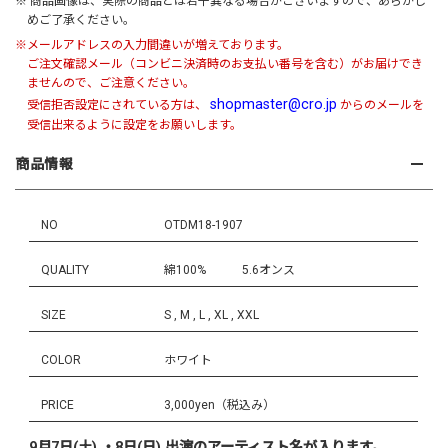
※ 商品画像は、実際の商品とは若干異なる場合がございますので、あらかじ
めご了承ください。
※メールアドレスの入力間違いが増えております。
ご注文確認メール（コンビニ決済時のお支払い番号を含む）がお届けでき
ませんので、ご注意ください。
shopmaster@cro.jp
受信拒否設定にされている方は、
からのメールを
受信出来るように設定をお願いします。
商品情報
NO
OTDM18-1907
QUALITY
綿100% 5.6オンス
SIZE
S , M , L , XL , XXL
COLOR
ホワイト
PRICE
3,000yen（税込み）
9月7日(土) ・8日(日) 出演のアーティスト名が入ります。