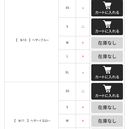
XS
○
S
△
【 tk10 】ヘザーブルー
M
×
L
×
XL
○
XS
△
S
×
【 tk11 】ヘザーイエロー
M
×