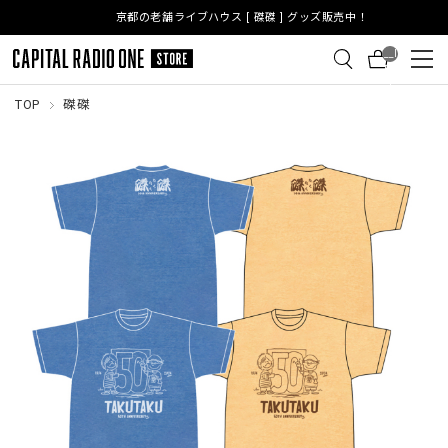
京都の老舗ライブハウス [ 磔磔 ] グッズ販売中！
__I
TM
_C
NT
TOP
磔磔
__