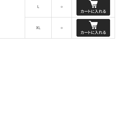
L
○
XL
○