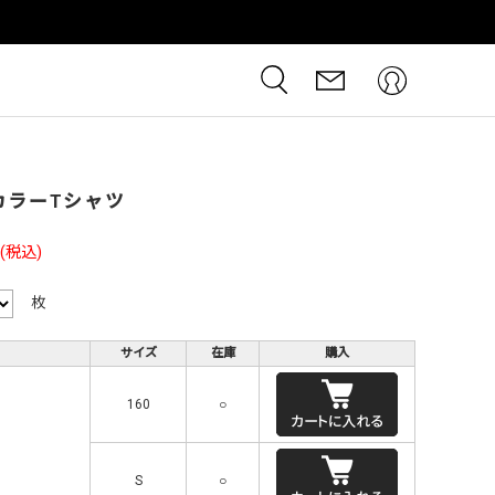
 カラーTシャツ
(税込)
枚
サイズ
在庫
購入
160
○
S
○