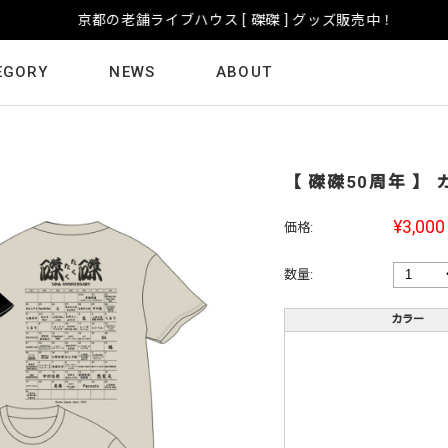
京都の老舗ライブハウス [ 磔磔 ] グッズ販売中！
EGORY
NEWS
ABOUT
【 磔磔50周年 】
¥3,000
価格:
数量:
カラー