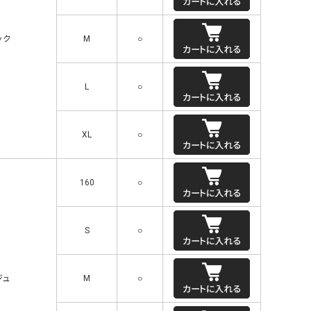
ック
M
○
L
○
XL
○
160
○
S
○
ジュ
M
○