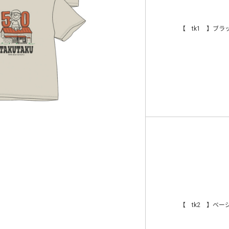
【 tk1 】ブラ
【 tk2 】ベー