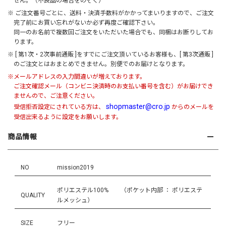
せん。（不良品の場合をのぞく）
※ ご注文番号ごとに、送料・決済手数料がかかってまいりますので、ご注文
完了前にお買い忘れがないか必ず再度ご確認下さい。
同一のお名前で複数回ご注文をいただいた場合でも、同梱はお断りしてお
ります。
※ [ 第1次・2次事前通販 ]をすでにご注文頂いているお客様も、[ 第3次通販 ]
のご注文とはおまとめできません。別便でのお届けとなります。
※メールアドレスの入力間違いが増えております。
ご注文確認メール（コンビニ決済時のお支払い番号を含む）がお届けでき
ませんので、ご注意ください。
shopmaster@cro.jp
受信拒否設定にされている方は、
からのメールを
受信出来るように設定をお願いします。
商品情報
NO
mission2019
ポリエステル100% （ポケット内部 ： ポリエステ
QUALITY
ルメッシュ）
SIZE
フリー