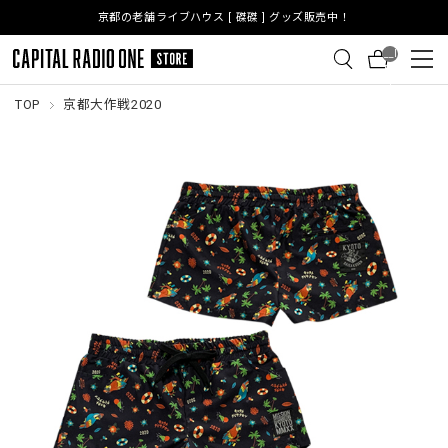
京都の老舗ライブハウス [ 磔磔 ] グッズ販売中！
__I
TM
_C
NT
TOP
京都大作戦2020
__