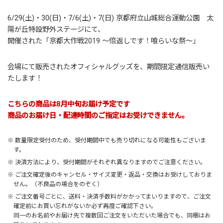
6/29(土)・30(日)・7/6(土)・7(日) 京都府立山城総合運動公園 太
陽が丘特設野外ステージにて、
開催された「
京都大作戦2019 ～倍返しです！喰らいな祭～
」
会場にて販売されたオフィシャルグッズを、期間限定通信販売い
たします！
こちらの商品は8月中旬お届け予定です
商品のお届け日・配達時間のご指定はお受けできません。
※ 数量限定受付のため、受付期間中でも売り切れになる可能性もございま
す。
※ 決済方法により、受付期間がそれぞれ異なりますのでご注意ください。
※ ご注文確定後のキャンセル・サイズ変更・返品・交換はお受けしておりま
せん。（不良品の場合をのぞく）
※ ご注文番号ごとに、送料・決済手数料がかかってまいりますので、ご注文
確定前にお買い忘れがないか必ず再度ご確認下さい。
同一のお名前やお届け先で複数回ご注文をいただいた場合でも、同梱はお