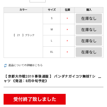
カラー
サイズ
在庫
購入
S
×
M
×
【 21 】ブラック
L
×
XL
×
返品についての詳細はこちら
【 京都大作戦2019 事後通販 】 バンダナガイコツ舞妓Tシ
ャツ 《発送：8月中旬予定》