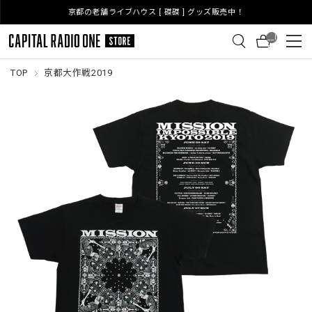
京都の老舗ライブハウス [ 磔磔 ] グッズ販売中！
__I
TM
_C
NT
TOP
京都大作戦2019
__