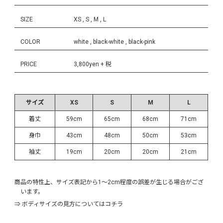
SIZE
XS , S , M , L
COLOR
white , black-white , black-pink
PRICE
3,800yen + 税
サイズ
XS
S
M
L
着丈
59cm
65cm
68cm
71cm
身巾
43cm
48cm
50cm
53cm
袖丈
19cm
20cm
20cm
21cm
商品の特性上、サイズ表記から1～2cm程度の誤差が生じる場合がござ
います。
⇒ ボディサイズの見方についてはコチラ