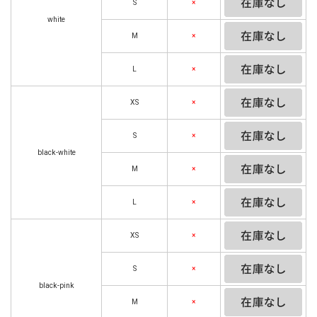
S
×
white
M
×
L
×
XS
×
S
×
black-white
M
×
L
×
XS
×
S
×
black-pink
M
×