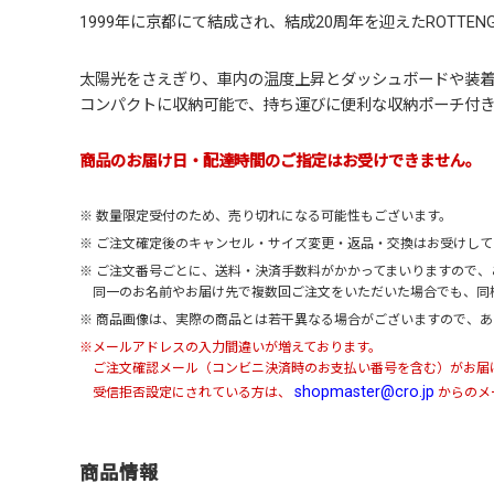
1999年に京都にて結成され、結成20周年を迎えた
ROTTEN
太陽光をさえぎり、車内の温度上昇とダッシュボードや装
コンパクトに収納可能で、持ち運びに便利な収納ポーチ付
商品のお届け日・配達時間のご指定はお受けできません。
※ 数量限定受付のため、売り切れになる可能性もございます。
※ ご注文確定後のキャンセル・サイズ変更・返品・交換はお受けし
※ ご注文番号ごとに、送料・決済手数料がかかってまいりますので
同一のお名前やお届け先で複数回ご注文をいただいた場合でも、同
※ 商品画像は、実際の商品とは若干異なる場合がございますので、
※メールアドレスの入力間違いが増えております。
ご注文確認メール（コンビニ決済時のお支払い番号を含む）がお届
shopmaster@cro.jp
受信拒否設定にされている方は、
からのメ
商品情報