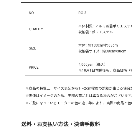
NO
RO-3
本体材質 : アルミ蒸着ポリエステ
QUALITY
収納袋 : ポリエステル
本体 : 約133cm×約63cm
SIZE
収納袋サイズ : 約38cm×38cm
4,000yen（税込）
PRICE
※10月1日増税後も、商品価格
※商品の特性上、サイズ表記から1～2cm程度の誤差が生じる場合
※画像はイメージのため、実際の商品とは異なる場合がございます
※ご覧になっているモニターの色の違い等により、実際の商品と色
送料・お支払い方法・決済手数料