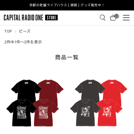
京都の老舗ライブハウス [ 磔磔 ] グッズ販売中！
__I
TM
_C
NT
TOP
ピーズ
__
2件中1件～2件を表示
商品一覧