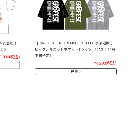
L 事後通販 】
【 GR8 FEST. AT OSAKA-JO HALL 事後通販 】
予定》
ビッグシルエットポケットTシャツ 《発送：11月
下旬予定》
3,800
(税込)
¥4,200
(税込)
在庫 ×